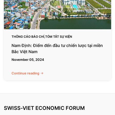
chiến
lược
tại
miền
Bắc
Việt
THÔNG CÁO BÁO CHÍ,TÓM TẮT SỰ KIỆN
Nam
Nam Định: Điểm đến đầu tư chiến lược tại miền
Bắc Việt Nam
November 05, 2024
Continue reading
SWISS-VIET ECONOMIC FORUM