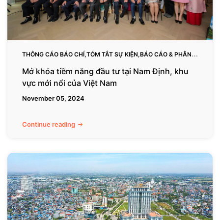
Nam
Định,
khu
vực
mới
THÔNG CÁO BÁO CHÍ,TÓM TẮT SỰ KIỆN,BÁO CÁO & PHÂN
nổi
TÍCH NGÀNH
Mở khóa tiềm năng đầu tư tại Nam Định, khu
của
vực mới nổi của Việt Nam
Việt
November 05, 2024
Nam
Continue reading
Nam
Định:
Điểm
đến
đầu
tư