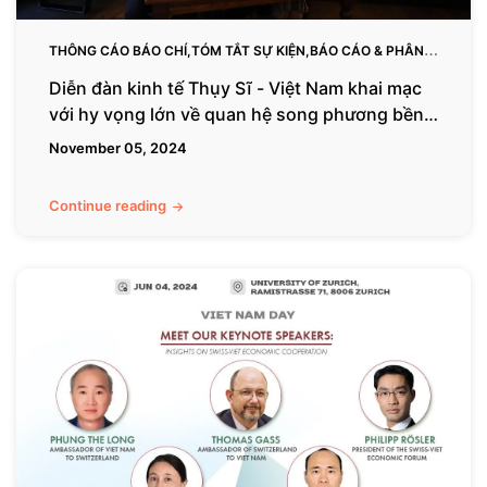
mạc
với
THÔNG CÁO BÁO CHÍ,TÓM TẮT SỰ KIỆN,BÁO CÁO & PHÂN
hy
TÍCH NGÀNH
Diễn đàn kinh tế Thụy Sĩ - Việt Nam khai mạc
vọng
với hy vọng lớn về quan hệ song phương bền
lớn
chặt hơn
November 05, 2024
về
quan
hệ
Continue reading
song
phương
Hội
bền
chợ
chặt
thương
hơn
mại
quốc
tế
về
hàng