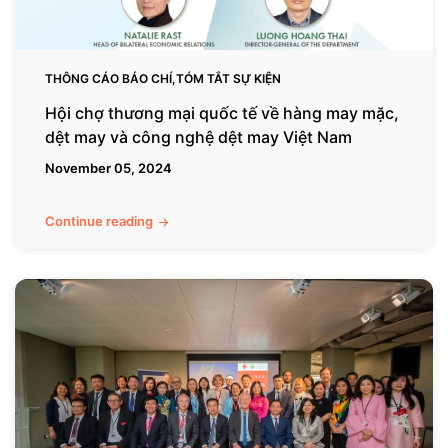
may
mặc,
dệt
may
THÔNG CÁO BÁO CHÍ,TÓM TẮT SỰ KIỆN
và
Hội chợ thương mại quốc tế về hàng may mặc,
công
dệt may và công nghệ dệt may Việt Nam
nghệ
November 05, 2024
dệt
may
Việt
Continue reading
Nam
Mở
khóa
tiềm
năng
đầu
tư
tại