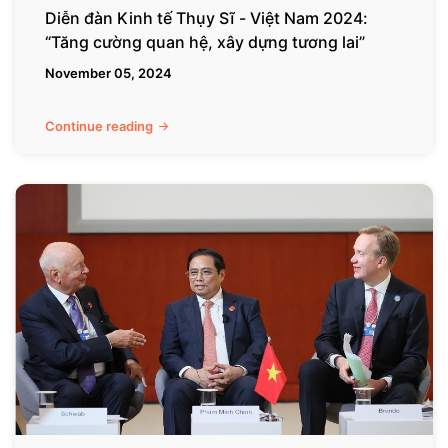
quan
Diễn đàn Kinh tế Thụy Sĩ - Việt Nam 2024:
hệ,
“Tăng cường quan hệ, xây dựng tương lai”
xây
November 05, 2024
dựng
tương
lai”
Continue reading
Điểm
nổi
bật
toàn
cầu
của
Việt
Nam:
Phân
tích
chuyên