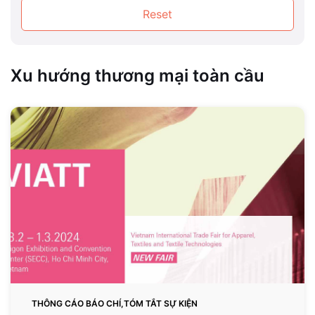
Reset
Xu hướng thương mại toàn cầu
Diễn
đàn
Kinh
tế
Thụy
Sĩ
-
Việt
Nam
2024:
“Tăng
cường
THÔNG CÁO BÁO CHÍ,TÓM TẮT SỰ KIỆN