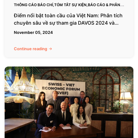
sâu
THÔNG CÁO BÁO CHÍ,TÓM TẮT SỰ KIỆN,BÁO CÁO & PHÂN
về
TÍCH NGÀNH
Điểm nổi bật toàn cầu của Việt Nam: Phân tích
sự
chuyên sâu về sự tham gia DAVOS 2024 và
tham
mối quan hệ với Thụy Sĩ
November 05, 2024
gia
DAVOS
2024
Continue reading
và
mối
Diễn
quan
đàn
hệ
kinh
với
tế
Thụy
Thụy
Sĩ
Sĩ
-
Việt
Nam
khai