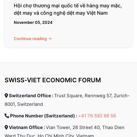
và
Hội chợ thương mại quốc tế về hàng may mặc,
công
dệt may và công nghệ dệt may Việt Nam
nghệ
November 05, 2024
dệt
may
Việt
Continue reading
Nam
SWISS-VIET ECONOMIC FORUM
Switzerland Office :
Trust Square, Rennweg 57, Zurich-
8001, Switzerland
Phone Number (Switzerland) :
+41 76 592 88 56
Vietnam Office :
Vian Tower, 26 Street 40, Thao Dien
Ward Thu Duc, Ho Chi Minh City, Vietnam