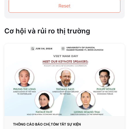
Reset
Cơ hội và rủi ro thị trường
Hội
chợ
thương
mại
quốc
tế
về
hàng
may
mặc,
dệt
may
THÔNG CÁO BÁO CHÍ,TÓM TẮT SỰ KIỆN